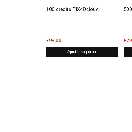
F2i
100 crédits PIX4Dcloud
500
€99,00
€29
er au panier
Ajouter au panier