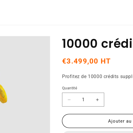
10000 créd
Prix
€3.499,00 HT
habituel
Profitez de 10000 crédits supp
Quantité
Réduire
Augmenter
la
la
quantité
quantité
de
de
Ajouter au
10000
10000