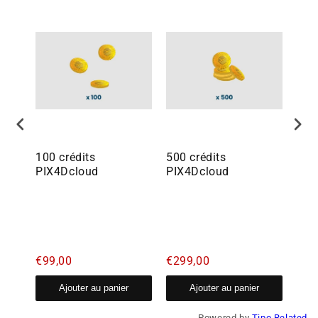
100 crédits
500 crédits
250
PIX4Dcloud
PIX4Dcloud
PIX
€99,00
€299,00
€99
Ajouter au panier
Ajouter au panier
Powered by
Tipo
Related