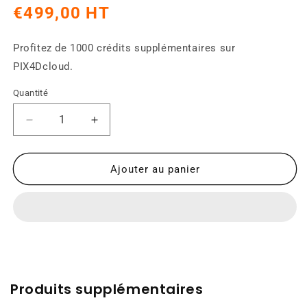
une
Prix
€499,00 HT
fenêtre
modale
habituel
Profitez de 1000 crédits supplémentaires sur
PIX4Dcloud.
Quantité
Réduire
Augmenter
la
la
quantité
quantité
de
de
Ajouter au panier
1000
1000
crédits
crédits
PIX4Dcloud
PIX4Dcloud
Produits supplémentaires